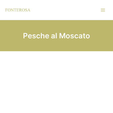
Vai
al
contenuto
Pesche al Moscato