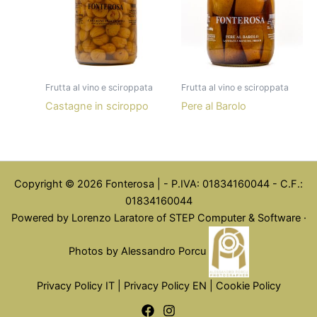
Frutta al vino e sciroppata
Frutta al vino e sciroppata
Castagne in sciroppo
Pere al Barolo
Copyright © 2026 Fonterosa | - P.IVA: 01834160044 - C.F.:
01834160044
Powered by Lorenzo Laratore of STEP Computer & Software ·
Photos by Alessandro Porcu
Privacy Policy IT
|
Privacy Policy EN
|
Cookie Policy