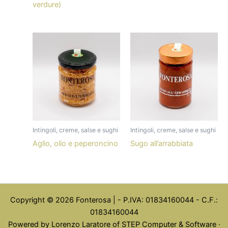
verdure)
Intingoli, creme, salse e sughi
Intingoli, creme, salse e sughi
Aglio, olio e peperoncino
Sugo all’arrabbiata
Copyright © 2026 Fonterosa | - P.IVA: 01834160044 - C.F.:
01834160044
Powered by Lorenzo Laratore of STEP Computer & Software ·