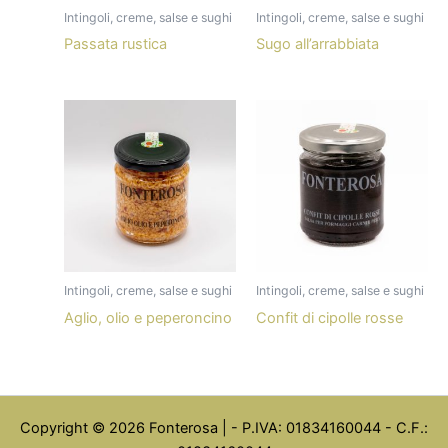
Intingoli, creme, salse e sughi
Intingoli, creme, salse e sughi
Passata rustica
Sugo all’arrabbiata
Intingoli, creme, salse e sughi
Intingoli, creme, salse e sughi
Aglio, olio e peperoncino
Confit di cipolle rosse
Copyright © 2026 Fonterosa | - P.IVA: 01834160044 - C.F.: